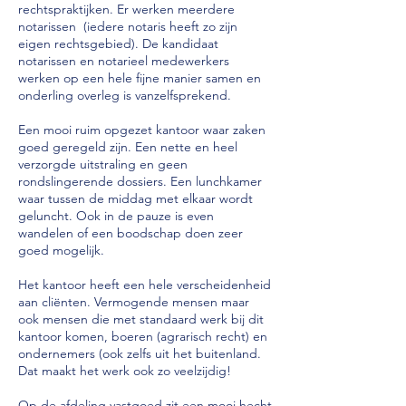
rechtspraktijken. Er werken meerdere
notarissen (iedere notaris heeft zo zijn
eigen rechtsgebied). De kandidaat
notarissen en notarieel medewerkers
werken op een hele fijne manier samen en
onderling overleg is vanzelfsprekend.
Een mooi ruim opgezet kantoor waar zaken
goed geregeld zijn. Een nette en heel
verz
o
rgde uitstraling en geen
rondslingerende dossiers. Een lunchkamer
waar tussen de middag met elkaar wordt
geluncht. Ook in de pauze is even
wandelen of een boodschap doen zeer
goed mogelijk.
Het kantoor heeft een hele verscheidenheid
aan cliënten. Vermogende mensen maar
ook mensen die met standaard werk bij dit
kantoor komen, boeren (agrarisch recht) en
ondernemers (ook zelfs uit het buitenland.
Dat maakt het werk ook zo veelzijdig!
Op de afdeling vastgoed zit een mooi hecht