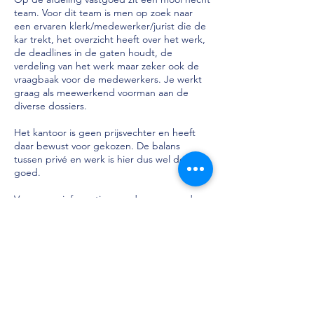
team. Voor dit team is men op zoek naar
een ervaren klerk/medewerker/jurist die de
kar trekt, het overzicht heeft over het werk,
de deadlines in de gaten houdt, de
verdeling van het werk maar zeker ook de
vraagbaak voor de medewerkers. Je werkt
graag als meewerkend voorman aan de
diverse dossiers.
Het kantoor is geen prijsvechter en heeft
daar bewust voor gekozen. De balans
tussen privé en werk is hier dus wel degelijk
goed.
Voor meer informatie over de mensen, de
sfeer, de werkzaamheden en de ins en outs
kun je contact opnemen met Jet van Calis &
Partners.
Jet:
06-45886840
(ook buiten kantoor uren)
jet@calisenpartners.com
www.calisenpartners.com