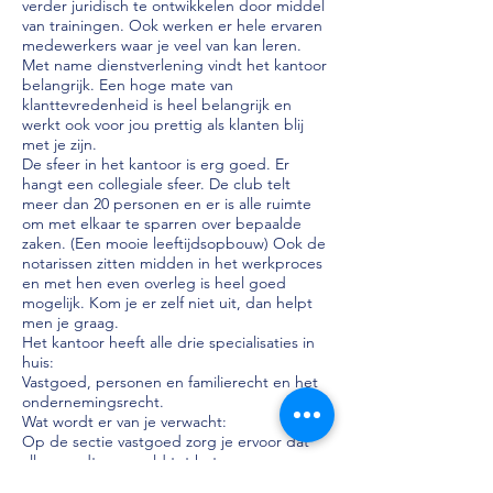
verder juridisch te ontwikkelen door middel
van trainingen. Ook werken er hele ervaren
medewerkers waar je veel van kan leren.
Met name dienstverlening vindt het kantoor
belangrijk. Een hoge mate van
klanttevredenheid is heel belangrijk en
werkt ook voor jou prettig als klanten blij
met je zijn.
De sfeer in het kantoor is erg goed. Er
hangt een collegiale sfeer. De club telt
meer dan 20 personen en er is alle ruimte
om met elkaar te sparren over bepaalde
zaken. (Een mooie leeftijdsopbouw) Ook de
notarissen zitten midden in het werkproces
en met hen even overleg is heel goed
mogelijk. Kom je er zelf niet uit, dan helpt
men je graag.
Het kantoor heeft alle drie specialisaties in
huis:
Vastgoed, personen en familierecht en het
ondernemingsrecht.
Wat wordt er van je verwacht:
Op de sectie vastgoed zorg je ervoor dat
alles wordt geregeld tot het passeren van
de aktes. Dus van A tot bijna Z. Dit doe je in