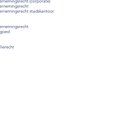
ernemingsrecht (corporate)
dernemingsrecht
dernemingsrecht stadskantoor
dernemingsrecht
tgoed
lierecht