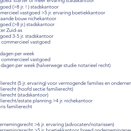
goed: starter of meer ervaring stadskantoor
oed (>8 jr. ! ) stadskantoor
mercieel vastgoed >5 jr. ervaring boetiekkantoor
staande bouw nichekantoor
goed (>8 jr.) stadskantoor
ter Zuid-as
goed 3-5 jr. stadskantoor
 commercieel vastgoed
 dagen per week
e commercieel vastgoed
dagen per week (halverwege studie notarieel recht)
lierecht (5 jr. ervaring) voor vermogende families en ondern
ierecht (hoofd sectie familierecht)
lierecht (stadskantoor)
lierecht/estate planning >4 jr. nichekantoor
ris familierecht
rnemingsrecht >6 jr. ervaring (advocaten/notarissen)
ernemingsrecht >5 jr. boetiekkantoor breed ondernemingsre