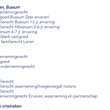
ren, Bussum
dernemingsrecht
taris vastgoed Bussum Zeer ervaren!
lierecht Bussum >2 jr. ervaring
ierecht Hilversum 2-6 jr. ervaring
rsum 4-7 jr. ervaring
/klerk vastgoed
familierecht Laren
dernemingsrecht
tgoed
 ondernemingsrecht
lierecht
ilierecht waarneming/toegevoegd/ notaris
lierecht
dernemingsrecht Ervaren, waarneming en partnerschap
n omstreken: