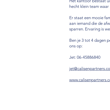
Het kantoor bestaat ui
hecht klein team waar i
Er staat een mooie fam
aan iemand die de afwi
sparren. Ervaring is we
Ben je 3 tot 4 dagen p
ons op:
Jet: 06-45886840
jet@calisenpartners.c
www.calisenpartners.