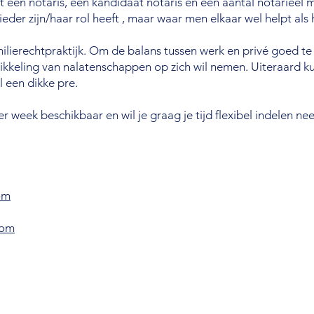
t een notaris, een kandidaat notaris en een aantal notarieel
eder zijn/haar rol heeft , maar waar men elkaar wel helpt als 
ilierechtpraktijk. Om de balans tussen werk en privé goed te
kkeling van nalatenschappen op zich wil nemen. Uiteraard kun
l een dikke pre.
er week beschikbaar en wil je graag je tijd flexibel indelen 
om
com