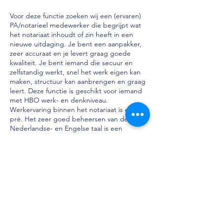
Voor deze functie zoeken wij een (ervaren)
PA/notarieel medewerker die begrijpt wat
het notariaat inhoudt of zin heeft in een
nieuwe uitdaging. Je bent een aanpakker,
zeer accuraat en je levert graag goede
kwaliteit. Je bent iemand die secuur en
zelfstandig werkt, snel het werk eigen kan
maken, structuur kan aanbrengen en graag
leert. Deze functie is geschikt voor iemand
met HBO werk- en denkniveau.
Werkervaring binnen het notariaat is een
pré. Het zeer goed beheersen van de
Nederlandse- en Engelse taal is een
vereiste, zowel mondeling als schriftelijk.
Tenslotte wordt er van je verwacht dat je
goed in een team kunt werken en je bereid
bent je collega secretaresses en
(kandidaat-)notarissen te helpen bij drukte
of vakantie.
Het kantoor doet veel voor zijn mensen en
de arbeidsvoorwaarden zijn dan ook erg