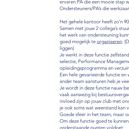
ervaren PA die een mooie stap w
Ondersteuners/PA’s die werkzaam 
Het gehele kantoor heeft zo’n 90
Samen met jouw 2 collega’s stuur
het werk van ondersteuning kunn
goed mogelijk te
organiseren
. (
liggen)
Je werkt in deze functie zelfstan
selectie, Performance Managemen
opleidingsprogramma en verzui
Een hele gevarieerde functie en w
ander team aansturen heb je vee
Je wordt in deze functie nauw bet
vaak aanwezig bij bestuursverga
invloed zijn op jouw club met on
je ook soms wat weerstand kan v
Goede sfeer in het team, maar oo
Om deze functie goed te kunnen u
onderstaande punten voldoet: