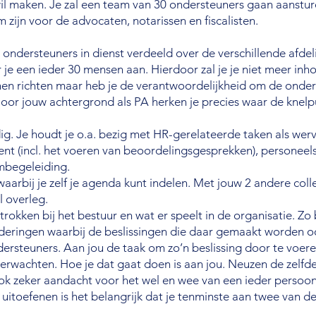
il maken. Je zal een team van 30 ondersteuners gaan aanstur
zijn voor de advocaten, notarissen en fiscalisten.
 ondersteuners in dienst verdeeld over de verschillende afdel
 je een ieder 30 mensen aan. Hierdoor zal je je niet meer inho
en richten maar heb je de verantwoordelijkheid om de onder
Door jouw achtergrond als PA herken je precies waar de knel
dig. Je houdt je o.a. bezig met HR-gerelateerde taken als wer
t (incl. het voeren van beoordelingsgesprekken), personeel
mbegeleiding.
aarbij je zelf je agenda kunt indelen. Met jouw 2 andere coll
l overleg.
rokken bij het bestuur en wat er speelt in de organisatie. Zo
deringen waarbij de beslissingen die daar gemaakt worden o
dersteuners. Aan jou de taak om zo’n beslissing door te voer
erwachten. Hoe je dat gaat doen is aan jou. Neuzen de zelfde
k zeker aandacht voor het wel en wee van een ieder persoonl
itoefenen is het belangrijk dat je tenminste aan twee van de