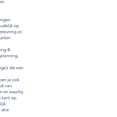
en.
ingen.
udelijk op
steuning zo
punten
ving &
splanning,
ega’s die een
 ben je ook
ok van
en en waarbij
 kant op.
ijk.
 drie