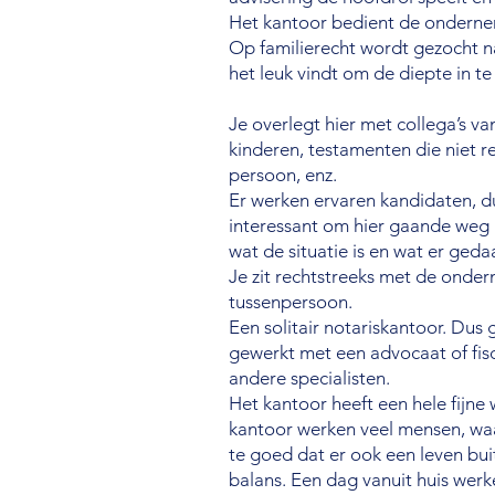
Het kantoor bedient de ondernem
Op familierecht wordt gezocht n
het leuk vindt om de diepte in te
Je overlegt hier met collega’s 
kinderen, testamenten die niet r
persoon, enz.
Er werken ervaren kandidaten, du
interessant om hier gaande weg
wat de situatie is en wat er ged
Je zit rechtstreeks met de ondern
tussenpersoon.
Een solitair notariskantoor. Dus 
gewerkt met een advocaat of fis
andere specialisten.
Het kantoor heeft een hele fijne 
kantoor werken veel mensen, waa
te goed dat er ook een leven buite
balans. Een dag vanuit huis wer