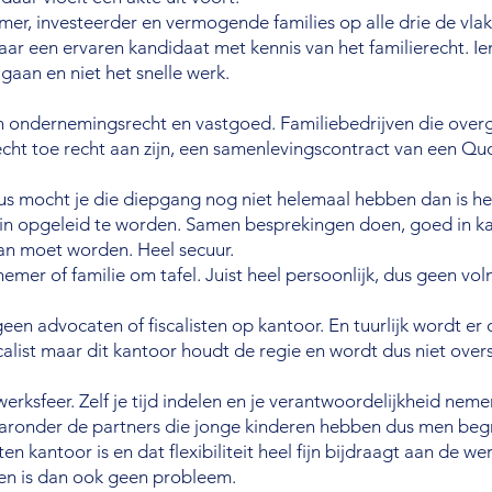
er, investeerder en vermogende families op alle drie de vlak
aar een ervaren kandidaat met kennis van het familierecht. I
 gaan en niet het snelle werk.
van ondernemingsrecht en vastgoed. Familiebedrijven die ove
echt toe recht aan zijn, een samenlevingscontract van een Qu
s mocht je die diepgang nog niet helemaal hebben dan is het
 in opgeleid te worden. Samen besprekingen doen, goed in k
aan moet worden. Heel secuur.
emer of familie om tafel. Juist heel persoonlijk, dus geen vo
geen advocaten of fiscalisten op kantoor. En tuurlijk wordt er
calist maar dit kantoor houdt de regie en wordt dus niet ove
werksfeer. Zelf je tijd indelen en je verantwoordelijkheid neme
ronder de partners die jonge kinderen hebben dus men begr
n kantoor is en dat flexibiliteit heel fijn bijdraagt aan de we
ken is dan ook geen probleem.