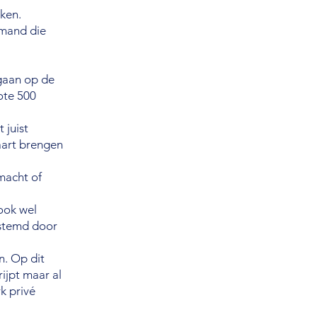
ken.
emand die
rgaan op de
ote 500
 juist
aart brengen
lmacht of
 ook wel
rstemd door
n. Op dit
ijpt maar al
rk privé