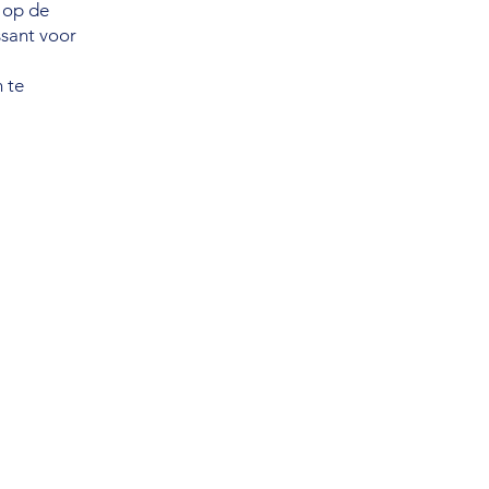
r op de
ssant voor
 te