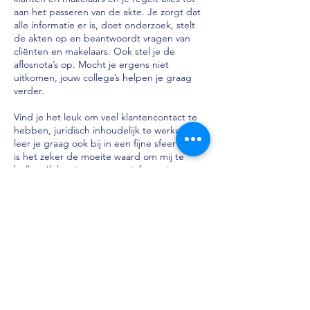
aan het passeren van de akte. Je zorgt dat
alle informatie er is, doet onderzoek, stelt
de akten op en beantwoordt vragen van
cliënten en makelaars. Ook stel je de
aflosnota’s op. Mocht je ergens niet
uitkomen, jouw collega’s helpen je graag
verder.
Vind je het leuk om veel klantencontact te
hebben, juridisch inhoudelijk te werken en
leer je graag ook bij in een fijne sfeer? Dan
is het zeker de moeite waard om mij te
bellen. Ik kan je nog meer informatie geven.
Naast deze vacatures hebben we meerdere
mogelijkheden dus als je een overstap
overweegt, schroom niet en bel mij op voor
de mogelijkheden.
Jet
06-45886840
(ook in de avonduren)
jet@calisenpartners.com
www.calisenpartners.com