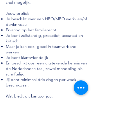
snel mogelijk.
Jouw profiel:
Je beschikt over een HBO/MBO werk- en/of
denkniveau
Ervaring op het familierecht
Je bent zelfstandig, proactief, accuraat en
kritisch
Maar je kan ook goed in teamverband
werken
Je bent klantvriendelijk
En beschikt over een uitstekende kennis van
de Nederlandse taal, zowel mondeling als
schriftelijk
Jij bent minimaal drie dagen per week
beschikbaar.
Wat biedt dit kantoor jou:
Je zal komen te werken in een gezellige
club van mensen. Het hechte team is
ambitieus en straalt plezier uit. Je zal je snel
thuis voelen binnen het team. Je kunt
ervan op aan dat je goed wordt ingewerkt
door je collega’s. De werkzaamheden zijn