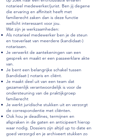
op zoek naar een enthousiaste ervaren
notarieel medewerker/jurist. Ben jij degene
die ervaring en affiniteit heeft met
familierecht zaken dan is deze functie
wellicht interessant voor jou.
Wat zijn je werkzaamheden:
Als notarieel medewerker ben je de steun
en toeverlaat van meerdere (kandidaat-)
notarissen.
Je verwerkt de aantekeningen van een
gesprek en maakt er een passeerklare akte
van.
Je bent een belangrijke schakel tussen
(kandidaat-) notaris en cliënt.
Je maakt deel uit van een team dat
gezamenlijk verantwoordelijk is voor de
ondersteuning van de praktijkgroep
familierecht
Je werkt juridische stukken uit en verzorgt
de correspondentie met cliënten.
Ook hou je deadlines, termijnen en
afspraken in de gaten en anticipeert hierop
waar nodig. Dossiers zijn altijd up to date en
goed verzorgd en je archiveert stukken zo