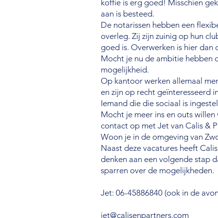
koffie is erg goed! Misschien gek
aan is besteed.
De notarissen hebben een flexibe
overleg. Zij zijn zuinig op hun c
goed is. Overwerken is hier dan o
Mocht je nu de ambitie hebben o
mogelijkheid.
Op kantoor werken allemaal mens
en zijn op recht geïnteresseerd 
Iemand die die sociaal is ingest
Mocht je meer ins en outs willen
contact op met Jet van Calis & P
Woon je in de omgeving van Zwol
Naast deze vacatures heeft Calis
denken aan een volgende stap da
sparren over de mogelijkheden.
Jet: 06-45886840 (ook in de avo
jet@calisenpartners.com