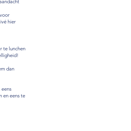
k aandacht
 voor
ivé hier
r te lunchen
lligheid!
eem dan
h eens
n en eens te