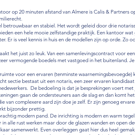
toor op 20 minuten afstand van Almere is Calis & Partners o
milierecht.
l betrouwbaar en stabiel. Het wordt geleid door drie notaris
ieden een hele mooie zelfstandige praktijk. Een kantoor wat
ter. Er is veel kennis in huis en de modellen zijn op orde. Zo oo
maakt het juist zo leuk. Van een samenlevingscontract voor een
 zeer vermogende boedels met vastgoed in het buitenland. Je
er ruimte voor een ervaren (tenminste waarnemingsbevoegde) 
echt sectie bestaat uit een notaris, een zeer ervaren kandidaat
medewerkers. De bedoeling is dat je besprekingen voert met j
keningen gaan de ondersteuners aan de slag en dan komt het 
ie van complexere aard zijn doe je zelf. Er zijn genoeg erva
kt bijzonder prettig.
prachtig modern pand. De inrichting is modern en warm tegel
er in alle rust werken maar door de glazen wanden en open de
elkaar samenwerkt. Even overleggen gaat hier dus heel gemakk