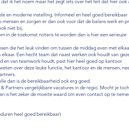
 dat ik het noem maar het zegt iets over het feit dat hier oo
le en moderne instelling. Informeel en heel goed bereikbaar
lub mensen en zorgen er dan ook voor dat de balans werk en pr
ok niet bij.
m in de toekomst notaris te worden dan is hier een serieuze
en die het leuk vinden om tussen de middag even met elkaa
in elkaar. Een hecht team dat naast werken ook houdt van geze
eld en van teamwork houdt, past hier heel goed op kantoor.
 weten over deze leuke functie, het kantoor en de mensen, n
artners.
le dan is de bereikbaarheid ook erg goed.
 & Partners vergelijkbare vacatures in de regio. Mocht je toc
n is het zeker de moeite waard om even contact op te neme
nduren heel goed bereikbaar)