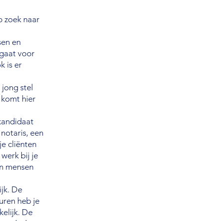
p zoek naar
sen en
 gaat voor
k is er
 jong stel
 komt hier
kandidaat
 notaris, een
e cliënten
werk bij je
ren mensen
ijk. De
uren heb je
elijk. De