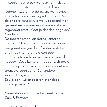
misschien dat je ook wel plannen hebt om
een gezin te stichten. Er zijn tal van
redenen waarom je de balans werk/privé
iets beter in verhouding wil hebben. Aan
de andere kant ben je wel uitdagend werk
gewend en ook een mooi salaris dat daar
tegenover staat. Moet je dat dan opgeven?
Nee hoor!
De meeste stads- en dorps kantoren
houden zich voor het grootste gedeelte
bezig met vastgoed en familierecht. Echter
er zijn ook kantoren die een zeer
interessante ondernemingsrecht praktijk
hebben. Deze kantoren houden zich bezig
met complexe dossiers en soms is dat ook
grensoverschrijdend. Een andere
werkcultuur, maar net zo uitdagend.
Zou jij eens willen sparren over deze
mogelijkheden?
Neem dan eens contact op met Jet van
Calis & Partners
Jet:
06-45886840
(ook in de avonduren)