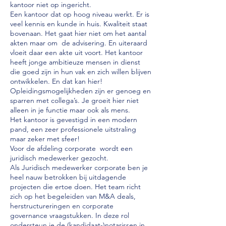
kantoor niet op ingericht.
Een kantoor dat op hoog niveau werkt. Er is
veel kennis en kunde in huis. Kwaliteit staat
bovenaan. Het gaat hier niet om het aantal
akten maar om de advisering. En uiteraard
vloeit daar een akte uit voort. Het kantoor
heeft jonge ambitieuze mensen in dienst
die goed zijn in hun vak en zich willen blijven
ontwikkelen. En dat kan hier!
Opleidingsmogelijkheden zijn er genoeg en
sparren met collega’s. Je groeit hier niet
alleen in je functie maar ook als mens.
Het kantoor is gevestigd in een modern
pand, een zeer professionele uitstraling
maar zeker met sfeer!
Voor de afdeling corporate wordt een
juridisch medewerker gezocht.
Als Juridisch medewerker corporate ben je
heel nauw betrokken bij uitdagende
projecten die ertoe doen. Het team richt
zich op het begeleiden van M&A deals,
herstructureringen en corporate
governance vraagstukken. In deze rol
ondersteun je de (kandidaat-)notarissen in