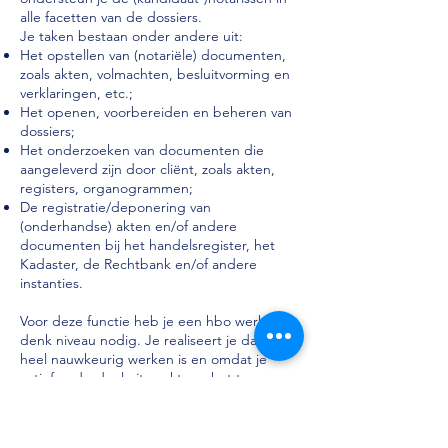
alle facetten van de dossiers.
Je taken bestaan onder andere uit:
Het opstellen van (notariële) documenten,
zoals akten, volmachten, besluitvorming en
verklaringen, etc.;
Het openen, voorbereiden en beheren van
dossiers;
Het onderzoeken van documenten die
aangeleverd zijn door cliënt, zoals akten,
registers, organogrammen;
De registratie/deponering van
(onderhandse) akten en/of andere
documenten bij het handelsregister, het
Kadaster, de Rechtbank en/of andere
instanties.
Voor deze functie heb je een hbo werk en
denk niveau nodig. Je realiseert je dat het
heel nauwkeurig werken is en omdat je
actief onderdeel uitmaakt van het team
moet je proactief zijn.
Overzicht bewaren en goed in de gaten
houden wat prioriteit heeft.